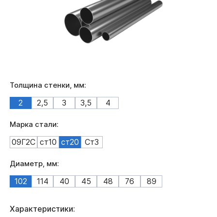
Толщина стенки, мм:
2
2,5
3
3,5
4
Марка стали:
09Г2С
ст10
ст20
Ст3
Диаметр, мм:
102
114
40
45
48
76
89
Характеристики: