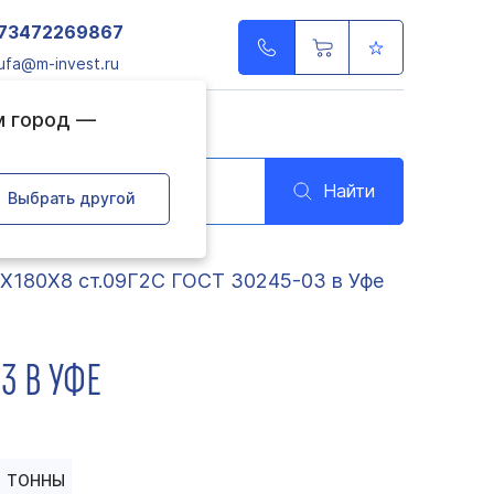
73472269867
ufa@m-invest.ru
м город —
Найти
Выбрать другой
0Х180Х8 ст.09Г2С ГОСТ 30245-03 в Уфе
3 В УФЕ
ТОННЫ