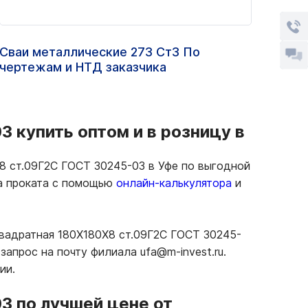
Сваи металлические 273 Ст3 По
Труб
чертежам и НТД заказчика
ст.1
 купить оптом и в розницу в
8 ст.09Г2С ГОСТ 30245-03 в Уфе по выгодной
ма проката с помощью
онлайн-калькулятора
и
квадратная 180Х180Х8 ст.09Г2С ГОСТ 30245-
апрос на почту филиала ufa@m-invest.ru.
ии.
3 по лучшей цене от