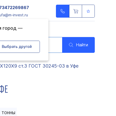
73472269867
ufa@m-invest.ru
м город —
Найти
Выбрать другой
Х120Х9 ст.3 ГОСТ 30245-03 в Уфе
УФЕ
ТОННЫ