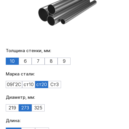
Толщина стенки, мм:
10
6
7
8
9
Марка стали:
09Г2С
ст10
ст20
Ст3
Диаметр, мм:
219
273
325
Длина: