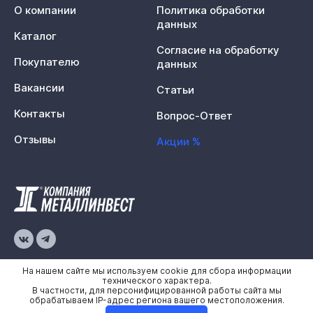
О компании
Политика обработки
данных
Каталог
Согласие на обработку
Покупателю
данных
Вакансии
Статьи
Контакты
Вопрос-Ответ
Отзывы
Акции %
© 2026 «Металлинвест»
На нашем сайте мы используем cookie для сбора информации
технического характера.
В частности, для персонифицированной работы сайта мы
Политика конфиденциальности
обрабатываем IP-адрес региона вашего местоположения.